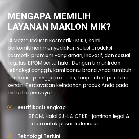
MENGAPA MEMILIH
LAYANAN MAKLON MIK?
Di Mazta Industri Kosmetik (MIK), kami
berkomitmen menyediakan solusi produksi
kosmetik premium yang aman, inovatif, dan sesuai
regulasi BPOM serta halal. Dengan tim ahli dan
teknologi canggih, kami bantu brand Anda tumbuh
dari konsep hingga rak toko, tanpa ribet produksi
sendiri. Percayakan keindahan produk Anda pada
mitra terpercaya!
Sertifikasi Lengkap
BPOM, Halal SJH, & CPKB—jaminan legal &
aman untuk pasar Indonesia.
Teknologi Terkini