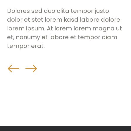
Dolores sed duo clita tempor justo
Do
re
dolor et stet lorem kasd labore dolore
do
ut
lorem ipsum. At lorem lorem magna ut
lo
m
et, nonumy et labore et tempor diam
et
tempor erat.
te